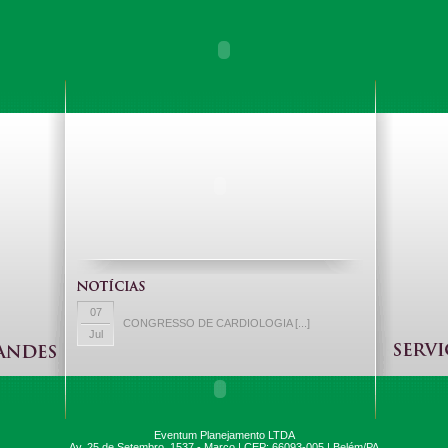
07
CONGRESSO DE CARDIOLOGIA [...]
Jul
03
EVENTUM e CLAP PRODUÇÕES [...]
Jul
Eventum Planejamento LTDA
Av. 25 de Setembro, 1537 - Marco | CEP: 66093-005 | Belém/PA