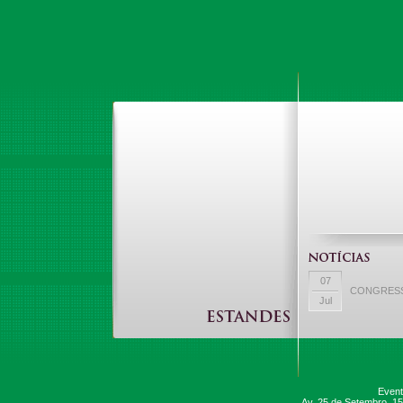
07
CONGRESSO
Jul
03
EVENTUM e
Jul
Event
Av. 25 de Setembro, 1